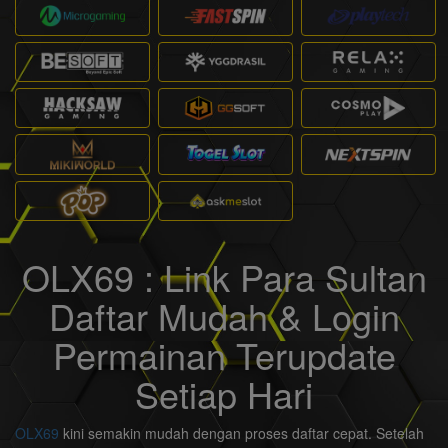
OLX69 : Link Para Sultan
Daftar Mudah & Login
Permainan Terupdate
Setiap Hari
OLX69
kini semakin mudah dengan proses daftar cepat. Setelah