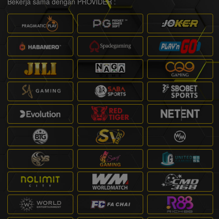
Bekerja sama dengan PROVIDER :