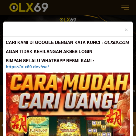
Previous
Nex
GACOR KALI BRAY
×
jo*****4 Telah Melakukan WD Sebesar 300.000
CARI KAMI DI GOOGLE DENGAN KATA KUNCI :
OLX69.COM
AGAR TIDAK KEHILANGAN AKSES LOGIN
SIMPAN SELALU WHATSAPP RESMI KAMI :
https://olx69.dev/wa/
rm Game Online Terpercaya Dan Terlengkap 2026 | Minimal Depo 5.000 & Minimal
MASUK
DAFTAR
TOGEL
SLOT
LIVE CASINO
SPORT
SABUNG AYAM
TEM